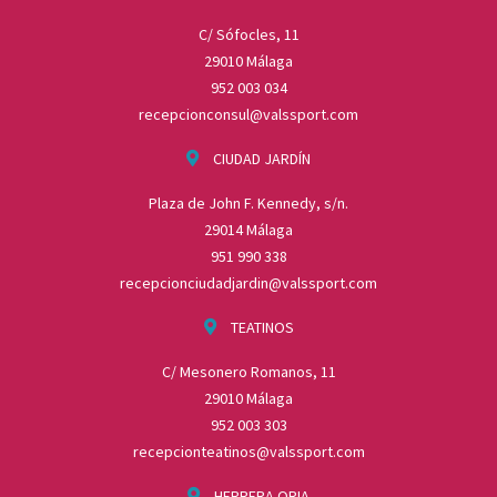
C/ Sófocles, 11
29010 Málaga
952 003 034
recepcionconsul@valssport.com
CIUDAD JARDÍN
Plaza de John F. Kennedy, s/n.
29014 Málaga
951 990 338
recepcionciudadjardin@valssport.com
TEATINOS
C/ Mesonero Romanos, 11
29010 Málaga
952 003 303
recepcionteatinos@valssport.com
HERRERA ORIA