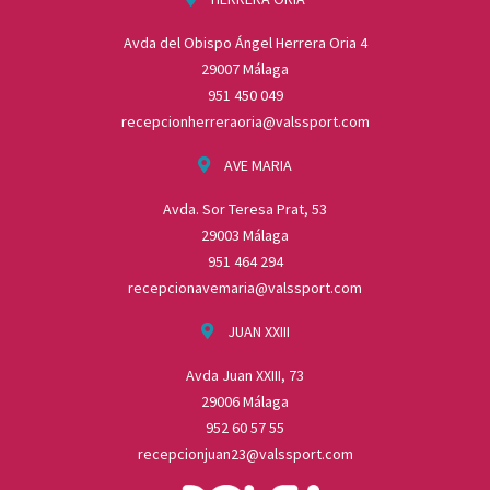
Avda del Obispo Ángel Herrera Oria 4
29007 Málaga
951 450 049
recepcionherreraoria@valssport.com
AVE MARIA
Avda. Sor Teresa Prat, 53
29003 Málaga
951 464 294
recepcionavemaria@valssport.com
JUAN XXIII
Avda Juan XXIII, 73
29006 Málaga
952 60 57 55
recepcionjuan23@valssport.com